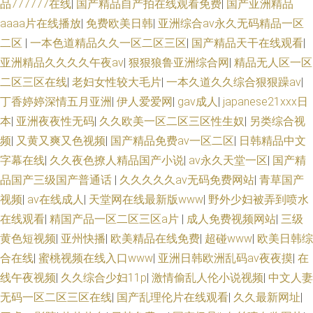
品777777在线
|
国产精品自产拍在线观看免费
|
国产亚洲精品
aaaa片在线播放
|
免费欧美日韩
|
亚洲综合av永久无码精品一区
二区
|
一本色道精品久久一区二区三区
|
国产精品天干在线观看
|
亚洲精品久久久久午夜aⅴ
|
狠狠狼鲁亚洲综合网
|
精品无人区一区
二区三区在线
|
老妇女性较大毛片
|
一本久道久久综合狠狠躁av
|
丁香婷婷深情五月亚洲
|
伊人爱爱网
|
gav成人
|
japanese21ⅹxx日
本
|
亚洲夜夜性无码
|
久久欧美一区二区三区性生奴
|
另类综合视
频
|
又黄又爽又色视频
|
国产精品免费av一区二区
|
日韩精品中文
字幕在线
|
久久夜色撩人精品国产小说
|
av永久天堂一区
|
国产精
品国产三级国产普通话
|
久久久久久av无码免费网站
|
青草国产
视频
|
av在线成人
|
天堂网在线最新版www
|
野外少妇被弄到喷水
在线观看
|
精国产品一区二区三区a片
|
成人免费视频网站
|
三级
黄色短视频
|
亚州快播
|
欧美精品在线免费
|
超碰www
|
欧美日韩综
合在线
|
蜜桃视频在线入口www
|
亚洲日韩欧洲乱码av夜夜摸
|
在
线午夜视频
|
久久综合少妇11p
|
激情偷乱人伦小说视频
|
中文人妻
无码一区二区三区在线
|
国产乱理伦片在线观看
|
久久最新网址
|