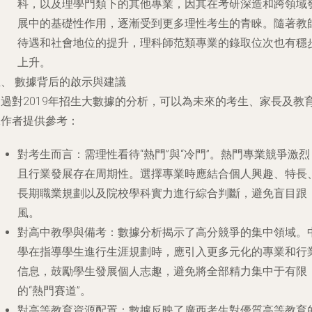
科，以及理學門類下的其他專業，因其在考研深造和跨領域
展中的基礎性作用，逐漸受到更多理性考生的青睞。隨著教
待遇和社會地位的提升，理科師范類專業的錄取位次也有穩
上升。
五、 數據背后的啟示與建議
通過對2019年招生大數據的分析，可以為未來的考生、家長及教
工作者提供參考：
對考生而言
：需理性看待“熱門”與“冷門”。熱門專業競爭激烈
且行業發展存在周期性。選擇專業時應結合個人興趣、特長
長期職業規劃以及院校學科實力進行綜合判斷，避免盲目跟
風。
對高中教學與備考
：數據分析揭示了高分競爭的集中領域。
學在指導學生進行生涯規劃時，應引入更多元化的專業和行
信息，鼓勵學生發展個人志趣，避免將全部精力集中于有限
的“熱門賽道”。
對高等教育資源配置
：數據反映了廣西考生對優質高等教育