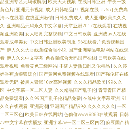
品亚洲专区无码破解版
|
欧美天天视频
|
在线日韩亚洲
|
午夜一级
黄色片
|
亚洲无卡视频
|
成人日韩精品
|
91视频在线
|
av55 | 免费高
清av在线看
|
在线亚洲激情
|
日韩免费成人
|
成人亚洲欧美久久久
久
|
亚洲精品无码永久中文字幕
|
天堂亚洲2017在线观看
|
在线视
频亚洲欧美
|
女人喷潮完整视频
|
中文日韩欧美
|
亚洲成av人在线
观看成年美女
|
中文日韩亚洲欧美制服
|
96在线看片免费视频国
产
|
伊人久久大香线蕉综合啪小说
|
国产亚洲精品电影网站在线观
看
|
伊人久久中文字幕
|
色香阁综合无码国产在线
|
日韩欧美在线
观看视频
|
免费黄色三级网站
|
丰满人妻熟妇乱又伦精品
|
久久婷
婷香蕉热狠狠综合
|
国产黄网免费视频在线观看
|
国产强伦姧在线
观看无码
|
被黑人猛躁10次高潮视频
|
久久久精品欧美
|
99久久一
区
|
中文字幕一区二区人妻
|
久久精品国产乱子伦
|
青青青国产精
品免费观看
|
久久99国产乱子伦精品免费
|
在线中文字幕亚洲
|
91
久久在线观看
|
亚洲高潮
|
亚洲国产精品99久久久久久久久
|
一区
二区三区色
|
欧美日韩在线网站
|
色偷偷www.8888在线观看
|
日韩
av中文字幕在线播放
|
亚洲字幕av一区二区三区四区
|
麻豆国产精