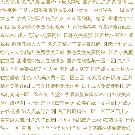
人爱视频
|
久久久精品国产sm最大网站
|
国产精品久久久福利
|
亚
洲v视频
|
丰满少妇夜夜爽爽高潮水
|
亚洲女同中文字幕
|
一级高清
黄色片
|
欧美亚洲国产精品久久
|
久久露脸国产精品
|
亚洲激情av
在线
|
波多野结衣免费在线视频
|
开心激情婷婷
|
香蕉视频在线观
看www
|
成人无码av免费网站
|
日韩欧美视频
|
国产片av国语在线
观看
|
超碰在线人人艹
|
久久久精品中文字幕乱码18
|
国产亚洲va
综合人人澡精品
|
免费欧美日韩
|
黄色美女免费网站
|
国产小视频
在线看
|
亚洲成综合人在线播放
|
国产在线视频一区二区
|
久久不
见久久见免费视频7
|
华人色
|
亚洲成人网页
|
国产成人av大片大片
在线播放
|
性色av无码免费一区二区三区
|
欧美肥老妇视频
|
亚洲
精品资源在线
|
日韩在线视频免费观看
|
日本成人免费视频
|
国产
福利无码一区二区在线
|
天堂在线最新版资源www
|
日韩欧美高
清在线观看
|
亚洲国产中文曰韩丝袜
|
欧美在线中文字幕
|
97成人
在线视频
|
男人天堂综合网
|
国产乱码精品一区二区三区四川人
|
青青伊人国产
|
久久午夜场
|
v99av
|
精品国产三级a在线观看
|
日韩
毛片一区
|
亚洲一卡久久4卡5卡6卡7卡
|
中文字幕在线免费看线