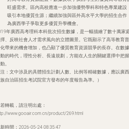
旺盛需求。區內高校應進一步加強優勢學科和特色專業建設
吸引本地優質生源；繼續加強與區外高水平大學的招生合作
為廣西學子爭取更多優質升學機會。
2019年廣西高考理科本科批次招生數據，是一幅描繪了數十萬家
選擇、反映社會人才需求風向的立體圖景。它既顯示了高等教育
及化帶來的機會增加，也凸顯了優質教育資源競爭的長存。在數
驅動的時代，理性分析、長遠規劃，方能在人生的關鍵選擇中把
主動。
（注：文中涉及的具體招生計劃人數、比例等精確數據，應以廣
壯族自治區招生考試院官方發布的年度報告為準。）
如若轉載，請注明出處：
tp://www.gooair.com.cn/product/269.html
新時間：2026-05-24 08:35:47