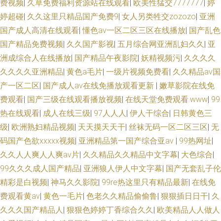
费视频
|
久草免费福利资源站在线观看
|
欧美性猛交7777777
|
婷
婷超碰
|
久久这里只精品国产免费9
|
女人另类牲交zozozo
|
亚洲
国产成人高清在线观看
|
懂色av一区二区三区在线播放
|
国产乱色
国产精品免费视频
|
久久国产影视
|
五月综合网亚洲乱妇久久
|
亚
洲成综合人在线播放
|
国产精品午夜影院
|
妖精视频污
|
久久久久
久久久久亚洲精品
|
黄色a毛片
|
一级片视频免费看
|
久久精品av国
产一区二区
|
国产成人av在线免播放观看更新
|
嫩草影院在线免
费观看
|
国产三级在线观看播放视频
|
在线天堂免费观看.www
|
99
热在线观看
|
成人在线三级
|
97人人人
|
伊人干综合
|
日韩黄色三
级
|
欧洲熟妇精品视频
|
天天摸天天干
|
丝袜无码一区二区三区
|
无
码国产色欲xxxxx视频
|
亚洲精品第一国产综合亚av
|
99热网址
|
久久人人爽人人爽av片
|
久久精品久久精品中文字幕
|
大色综合
|
99久久久成人国产精品
|
亚洲狼人伊人中文字幕
|
国产无套乱子伦
精彩是白视频
|
神马久久影院
|
99re热这里只有精品最新
|
在线免
费观看黄av
|
黄色一毛片
|
色老久久精品偷偷鲁
|
狠狠插日日干
|
久
久久久国产精品人
|
狠狠色婷婷丁香综合久久
|
欧美精品人人做人