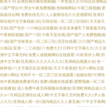
欧美不卡
|
亚洲自偷自偷在线制服
|
一本色道久久88综合亚洲精品
ⅰ
|
国产理论片
|
男女午夜免费视频
|
色呦呦网站
|
午夜三级视频
|
爱
搞逼综合网
|
免费在线毛片
|
人人狠狠综合久久亚洲爱咲
|
亚洲日
韩在线中文字幕线路2区
|
日韩在线一区二区三区四区
|
天天射天
天拍
|
国产专区一
|
99精品在线播放
|
初音未来爆乳下裸羞羞无码
|
午夜精彩视频
|
国产15页
|
午夜天堂在线
|
国产国产人免费视频成
|
91搞
|
国产丝袜美女一区二区三区
|
涩涩在线看
|
2020国产精品久
久精品
|
亚洲一二三在线
|
91免费大片
|
日韩中文字幕久久
|
久久亚
洲中文字幕无码
|
免费人成视频网站在线观看18
|
欧美伊人网
|
四
虎中文字幕
|
性高潮久久久久久久久久
|
亚洲精品视频大全
|
有一
婷婷色
|
91文字幕巨乱亚洲香蕉
|
天天干夜夜想
|
毛片tv网站无套
内射tv网站
|
无码不卡一区二区三区在线观看
|
超碰在线99
|
两性
色午夜视频免费老司机
|
免费a视频在线观看
|
蜜臀视频一区二区
在线播放
|
成人免费午夜无码视频在线播放
|
亚洲欧洲精品成人久
久av18
|
精品亚洲综合成人网
|
中文字幕久无码免费久久
|
伊人狼
人久久
|
亚洲成人第一区
|
国内精品久久人妻互换
|
91中文字幕网
|