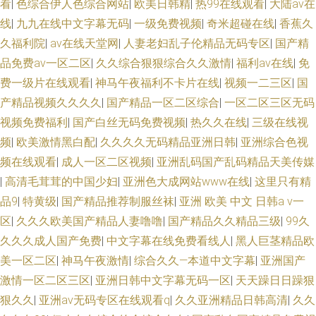
看
|
色综合伊人色综合网站
|
欧美日韩精
|
热99在线观看
|
大陆av在
线
|
九九在线中文字幕无码
|
一级免费视频
|
奇米超碰在线
|
香蕉久
久福利院
|
av在线天堂网
|
人妻老妇乱子伦精品无码专区
|
国产精
品免费av一区二区
|
久久综合狠狠综合久久激情
|
福利av在线
|
免
费一级片在线观看
|
神马午夜福利不卡片在线
|
视频一二三区
|
国
产精品视频久久久久
|
国产精品一区二区综合
|
一区二区三区无码
视频免费福利
|
国产白丝无码免费视频
|
热久久在线
|
三级在线视
频
|
欧美激情黑白配
|
久久久久无码精品亚洲日韩
|
亚洲综合色视
频在线观看
|
成人一区二区视频
|
亚洲乱码国产乱码精品天美传媒
|
高清毛茸茸的中国少妇
|
亚洲色大成网站www在线
|
这里只有精
品9
|
特黄级
|
国产精品推荐制服丝袜
|
亚洲 欧美 中文 日韩a v一
区
|
久久久欧美国产精品人妻噜噜
|
国产精品久久精品三级
|
99久
久久久成人国产免费
|
中文字幕在线免费看线人
|
黑人巨茎精品欧
美一区二区
|
神马午夜激情
|
综合久久—本道中文字幕
|
亚洲国产
激情一区二区三区
|
亚洲日韩中文字幕无码一区
|
天天躁日日躁狠
狠久久
|
亚洲aⅴ无码专区在线观看q
|
久久亚洲精品日韩高清
|
久久