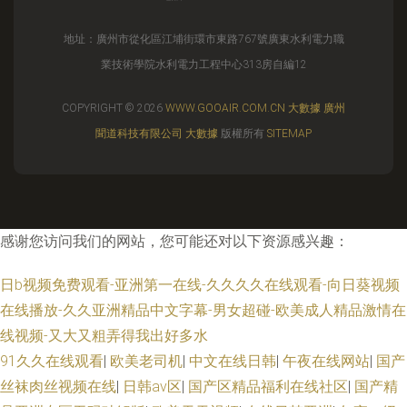
地址：廣州市從化區江埔街環市東路767號廣東水利電力職
業技術學院水利電力工程中心313房自編12
COPYRIGHT © 2026
WWW.GOOAIR.COM.CN
大數據
廣州
聞道科技有限公司
大數據
版權所有
SITEMAP
感谢您访问我们的网站，您可能还对以下资源感兴趣：
日b视频免费观看-亚洲第一在线-久久久久在线观看-向日葵视频
在线播放-久久亚洲精品中文字幕-男女超碰-欧美成人精品激情在
线视频-又大又粗弄得我出好多水
91久久在线观看
|
欧美老司机
|
中文在线日韩
|
午夜在线网站
|
国产
丝袜肉丝视频在线
|
日韩av区
|
国产区精品福利在线社区
|
国产精