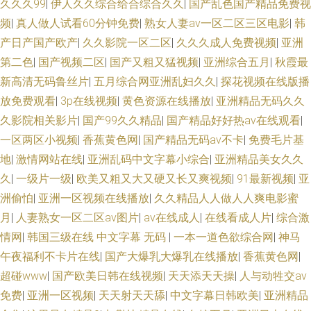
久久久99
|
伊人久久综合给合综合久久
|
国产乱色国产精品免费视
频
|
真人做人试看60分钟免费
|
熟女人妻aⅴ一区二区三区电影
|
韩
产日产国产欧产
|
久久影院一区二区
|
久久久成人免费视频
|
亚洲
第二色
|
国产视频二区
|
国产又粗又猛视频
|
亚洲综合五月
|
秋霞最
新高清无码鲁丝片
|
五月综合网亚洲乱妇久久
|
探花视频在线版播
放免费观看
|
3p在线视频
|
黄色资源在线播放
|
亚洲精品无码久久
久影院相关影片
|
国产99久久精品
|
国产精品好好热av在线观看
|
一区两区小视频
|
香蕉黄色网
|
国产精品无码av不卡
|
免费毛片基
地
|
激情网站在线
|
亚洲乱码中文字幕小综合
|
亚洲精品美女久久
久
|
一级片一级
|
欧美又粗又大又硬又长又爽视频
|
91最新视频
|
亚
洲偷怕
|
亚洲一区视频在线播放
|
久久精品人人做人人爽电影蜜
月
|
人妻熟女一区二区aⅴ图片
|
av在线成人
|
在线看成人片
|
综合激
情网
|
韩国三级在线 中文字幕 无码
|
一本一道色欲综合网
|
神马
午夜福利不卡片在线
|
国产大爆乳大爆乳在线播放
|
香蕉黄色网
|
超碰www
|
国产欧美日韩在线视频
|
天天添天天操
|
人与动牲交av
免费
|
亚洲一区视频
|
天天射天天舔
|
中文字幕日韩欧美
|
亚洲精品