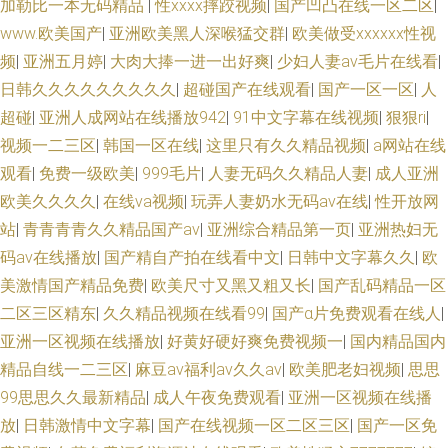
加勒比一本无码精品
|
性xxxx摔跤视频
|
国产凹凸在线一区二区
|
www.欧美国产
|
亚洲欧美黑人深喉猛交群
|
欧美做受xxxxxⅹ性视
频
|
亚洲五月婷
|
大肉大捧一进一出好爽
|
少妇人妻av毛片在线看
|
日韩久久久久久久久久久
|
超碰国产在线观看
|
国产一区一区
|
人
超碰
|
亚洲人成网站在线播放942
|
91中文字幕在线视频
|
狠狠ri
|
视频一二三区
|
韩国一区在线
|
这里只有久久精品视频
|
a网站在线
观看
|
免费一级欧美
|
999毛片
|
人妻无码久久精品人妻
|
成人亚洲
欧美久久久久
|
在线va视频
|
玩弄人妻奶水无码av在线
|
性开放网
站
|
青青青青久久精品国产av
|
亚洲综合精品第一页
|
亚洲热妇无
码av在线播放
|
国产精自产拍在线看中文
|
日韩中文字幕久久
|
欧
美激情国产精品免费
|
欧美尺寸又黑又粗又长
|
国产乱码精品一区
二区三区精东
|
久久精品视频在线看99
|
国产α片免费观看在线人
|
亚洲一区视频在线播放
|
好黄好硬好爽免费视频一
|
国内精品国内
精品自线一二三区
|
麻豆av福利av久久av
|
欧美肥老妇视频
|
思思
99思思久久最新精品
|
成人午夜免费观看
|
亚洲一区视频在线播
放
|
日韩激情中文字幕
|
国产在线视频一区二区三区
|
国产一区免