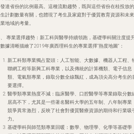
濟發達省份的比例最高。這種流動趨勢，既與這些省份在桂投放
招生計劃數量有關，也體現了考生及家庭對于優質教育資源和未
就業地域的考量。
四、 專業選擇趨勢：新工科與醫學持續領跑，基礎學科關注度提
數據清晰描繪了2019年廣西理科生的專業選擇“熱度地圖”：
新工科類專業獨占鰲頭
：人工智能、大數據、機器人工程、
聯網工程等新興工科專業，以及傳統的計算機類、電子信息
類、電氣類專業，錄取分數全線飄紅，成為頂尖高分考生的
要選擇。
醫學類專業熱度不減
：臨床醫學、口腔醫學等專業錄取分數
居高不下，尤其是一些著名醫科大學的五年制、八年制專業
競爭異常激烈，反映了社會對優質醫療資源的期待和行業吸
力。
基礎學科與師范類專業回暖
：數學、物理學、化學等基礎學