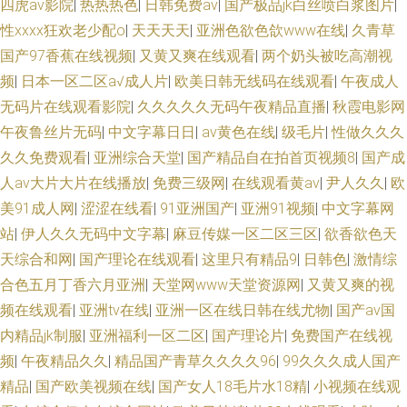
四虎av影院
|
热热热色
|
日韩免费av
|
国产极品jk白丝喷白浆图片
|
性xxxx狂欢老少配o
|
天天天天
|
亚洲色欲色欱www在线
|
久青草
国产97香蕉在线视频
|
又黄又爽在线观看
|
两个奶头被吃高潮视
频
|
日本一区二区a√成人片
|
欧美日韩无线码在线观看
|
午夜成人
无码片在线观看影院
|
久久久久久无码午夜精品直播
|
秋霞电影网
午夜鲁丝片无码
|
中文字幕日日
|
av黄色在线
|
级毛片
|
性做久久久
久久免费观看
|
亚洲综合天堂
|
国产精品自在拍首页视频8
|
国产成
人av大片大片在线播放
|
免费三级网
|
在线观看黄av
|
尹人久久
|
欧
美91成人网
|
涩涩在线看
|
91亚洲国产
|
亚洲91视频
|
中文字幕网
站
|
伊人久久无码中文字幕
|
麻豆传媒一区二区三区
|
欲香欲色天
天综合和网
|
国产理论在线观看
|
这里只有精品9
|
日韩色
|
激情综
合色五月丁香六月亚洲
|
天堂网www天堂资源网
|
又黄又爽的视
频在线观看
|
亚洲tv在线
|
亚洲一区在线日韩在线尤物
|
国产av国
内精品jk制服
|
亚洲福利一区二区
|
国产理论片
|
免费国产在线视
频
|
午夜精品久久
|
精品国产青草久久久久96
|
99久久久成人国产
精品
|
国产欧美视频在线
|
国产女人18毛片水18精
|
小视频在线观