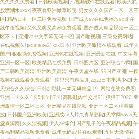
久久久久免费看
|
日韩欧美视频
|
污视频软件在线观看
|
欧美大屁
股喷潮水xxxx
|
夜夜春亚洲嫩草影院
|
男女久久久国产一区二区三
区
|
精品日本一区二区免费视频
|
国产成人av在线免播放app
|
在
线午夜视频
|
又色又爽又高潮免费观看
|
国产成人精品视频一区二
区不卡
|
亚洲va中文字幕无码一区
|
国产啪视频
|
三级免费网站
|
在线视频久
|
japanese21ⅹxx日本
|
亚洲欧美激情在线观看
|
成年人
国产
|
狠狠操免费视频
|
亚洲色在线视频
|
亚洲最新在线
|
中文字幕
亚洲一区一区
|
欧美精品在线免费
|
日韩图片区
|
亚洲综合av网
|
国
产日韩欧美高清
|
亚洲欧美高清
|
午夜天堂在线
|
99国产亚洲
|
午夜
视频在线观看免费观看1
|
这里只有精品9
|
jzzjzz日本丰满少妇
|
天
天综合久久综合
|
日韩加勒比一本无码精品
|
91网站在线免费看
|
亚洲一卡久久4卡5卡6卡7卡
|
高跟鞋肉丝交足91
|
狠狠干2020
|
亚
洲激情一区二区三区
|
亚洲精品在线视频
|
亚洲一区二区观看播
放
|
日韩国产亚洲欧美
|
亚洲成aⅴ人片久青草影院
|
天堂网www天
堂资源网
|
久久涩视频
|
伊人av综合
|
国产乱子伦午夜精品视频
|
午
夜福利精品视频免费看
|
成年无码a√片在线观看
|
五月天激情在