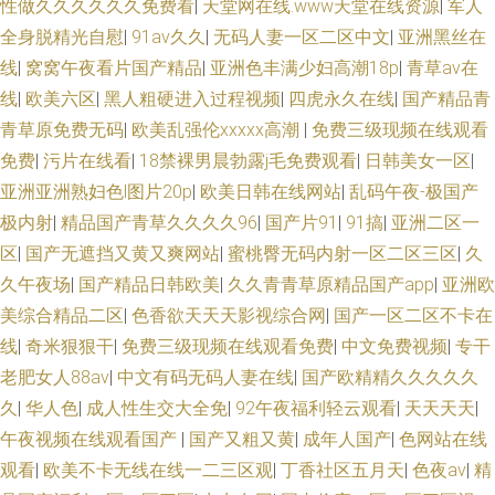
性做久久久久久久免费看
|
天堂网在线.www天堂在线资源
|
军人
全身脱精光自慰
|
91av久久
|
无码人妻一区二区中文
|
亚洲黑丝在
线
|
窝窝午夜看片国产精品
|
亚洲色丰满少妇高潮18p
|
青草av在
线
|
欧美六区
|
黑人粗硬进入过程视频
|
四虎永久在线
|
国产精品青
青草原免费无码
|
欧美乱强伦xxxxx高潮
|
免费三级现频在线观看
免费
|
污片在线看
|
18禁裸男晨勃露j毛免费观看
|
日韩美女一区
|
亚洲亚洲熟妇色l图片20p
|
欧美日韩在线网站
|
乱码午夜-极国产
极内射
|
精品国产青草久久久久96
|
国产片91
|
91搞
|
亚洲二区一
区
|
国产无遮挡又黄又爽网站
|
蜜桃臀无码内射一区二区三区
|
久
久午夜场
|
国产精品日韩欧美
|
久久青青草原精品国产app
|
亚洲欧
美综合精品二区
|
色香欲天天天影视综合网
|
国产一区二区不卡在
线
|
奇米狠狠干
|
免费三级现频在线观看免费
|
中文免费视频
|
专干
老肥女人88av
|
中文有码无码人妻在线
|
国产欧精精久久久久久
久
|
华人色
|
成人性生交大全免
|
92午夜福利轻云观看
|
天天天天
|
午夜视频在线观看国产
|
国产又粗又黄
|
成年人国产
|
色网站在线
观看
|
欧美不卡无线在线一二三区观
|
丁香社区五月天
|
色夜av
|
精