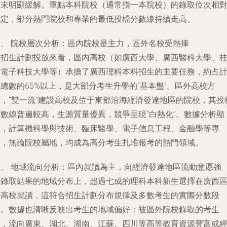
度未明顯緩解。重點本科院校（通常指一本院校）的錄取位次相
穩定，部分熱門院校和專業的最低投檔分數線持續走高。
二、 院校層次分析：區內院校是主力，區外名校受熱捧
從招生計劃投放來看，區內高校（如廣西大學、廣西醫科大學、
林電子科技大學等）承擔了廣西理科本科招生的主要任務，約占
總數的65%以上，是大部分考生升學的“基本盤”。區外高校方
面，“雙一流”建設高校及位于東部沿海經濟發達地區的院校，其投
分數線普遍較高，生源質量優異，競爭呈現“白熱化”。數據分析顯
示，計算機科學與技術、臨床醫學、電子信息工程、金融學等專
業，無論院校屬地，均成為高分考生扎堆報考的熱門領域。
三、 地域流向分析：區內就讀為主，向經濟發達地區流動意愿強
在錄取結果的地域分布上，超過七成的理科本科新生選擇在廣西
內高校就讀，這符合招生計劃分布規律及多數考生的實際分數段
位。數據也清晰反映出考生的地域偏好：被區外院校錄取的考生
中，流向廣東、湖北、湖南、江蘇、四川等高等教育資源豐富或