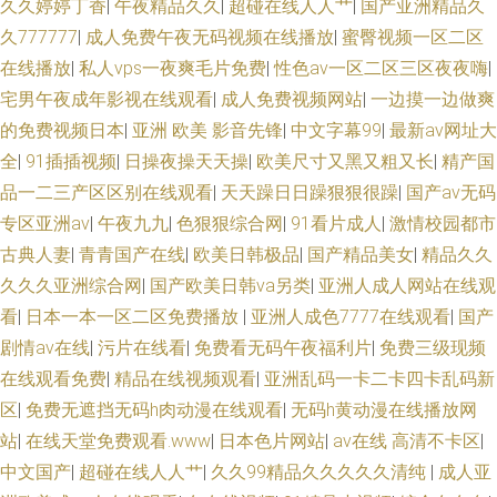
久久婷婷丁香
|
午夜精品久久
|
超碰在线人人艹
|
国产亚洲精品久
久777777
|
成人免费午夜无码视频在线播放
|
蜜臀视频一区二区
在线播放
|
私人vps一夜爽毛片免费
|
性色av一区二区三区夜夜嗨
|
宅男午夜成年影视在线观看
|
成人免费视频网站
|
一边摸一边做爽
的免费视频日本
|
亚洲 欧美 影音先锋
|
中文字幕99
|
最新av网址大
全
|
91插插视频
|
日操夜操天天操
|
欧美尺寸又黑又粗又长
|
精产国
品一二三产区区别在线观看
|
天天躁日日躁狠狠很躁
|
国产av无码
专区亚洲aⅴ
|
午夜九九
|
色狠狠综合网
|
91看片成人
|
激情校园都市
古典人妻
|
青青国产在线
|
欧美日韩极品
|
国产精品美女
|
精品久久
久久久亚洲综合网
|
国产欧美日韩va另类
|
亚洲人成人网站在线观
看
|
日本一本一区二区免费播放
|
亚洲人成色7777在线观看
|
国产
剧情av在线
|
污片在线看
|
免费看无码午夜福利片
|
免费三级现频
在线观看免费
|
精品在线视频观看
|
亚洲乱码一卡二卡四卡乱码新
区
|
免费无遮挡无码h肉动漫在线观看
|
无码h黄动漫在线播放网
站
|
在线天堂免费观看.www
|
日本色片网站
|
av在线 高清不卡区
|
中文国产
|
超碰在线人人艹
|
久久99精品久久久久久清纯
|
成人亚