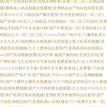
线
|
国产在线孕妇孕交
|
在线亚洲欧美
|
亚洲一区二区三区精品视
频
|
樱桃成人精品视频在线播放
|
亚洲精品自产拍在线观看亚瑟
|
久草999
|
久久99精品国产麻豆蜜芽
|
色天使亚洲综合一区二区
|
国产亚洲va综合人人澡精品
|
无码加勒比一区二区三区四区
|
亚洲
精品无码国产
|
中文在线日韩
|
国产午夜精品一区
|
亚洲丝袜av
|
无
码精品久久一区二区三区
|
91porny九色91啦中文
|
91嫩草欧美久
久久九九九
|
福利网址在线观看
|
玩弄放荡人妻少妇系列视频
|
四
虎影院在线视频
|
久久人妻精品白浆国产
|
亚洲高清码在线精品
av
|
国产高清视频免费
|
乱码午夜-极国产极内射
|
亚洲五月花
|
国
产网站黄
|
九九在线中文字幕无码
|
免费观看毛片
|
女人另类牲交
zozozo
|
日韩中文字幕v亚洲中文字幕
|
欧美成人免费看
|
99在线
精品国自产拍不卡
|
国产精品乱子伦xxxx
|
国产女人高潮嗷嗷嗷
叫
|
国产大爆乳大爆乳在线播放
|
久久99精品这里精品6
|
女人被做
到高潮免费视频
|
国产六月婷婷爱在线观看
|
久久综合99re88久久
爱
|
国产欧美日韩在线视频
|
亚洲欧美另类激情综合区蜜芽
|
国产
大陆亚洲精品国产
|
亚洲欧洲av在线
|
最近2019免费中文第一页
|