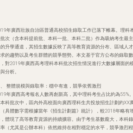
2019年廣西壯族自治區普通高校招生錄取工作已落下帷幕。理科
科批次（含本科提前批、本科一批、本科二批）作為吸納考生最
要的升學通道，其招生數據反映了高等教育資源的分布、區域人
需求的趨勢以及考生群體的競爭態勢。本文基于官方公布的錄取
據，對2019年廣西高考理科本科批次招生情況進行大數據層面的
理與分析。
一、 整體規模與錄取率：穩中有進，競爭依舊激烈
019年廣西高考報名人數再創新高，其中理科考生占比約為55%
在本科批次中，區內外高校面向廣西理科生共投放招生計劃約XX
人（具體數字需根據當年《招生計劃篇》統計），較2018年略有
長，體現了高等教育資源的持續擴容。由于考生基數龐大，本科
取率（尤其是公辦本科）依然維持在相對穩定的水平，競爭激烈