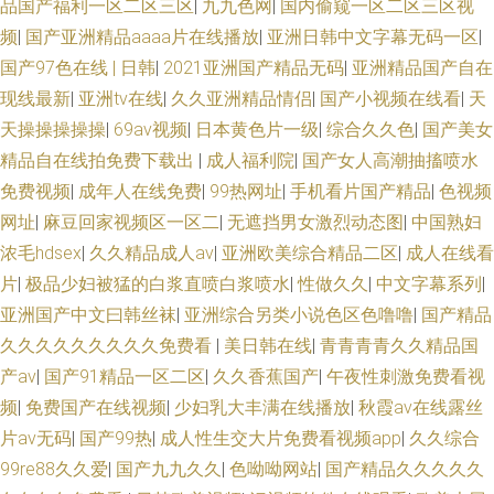
品国产福利一区二区三区
|
九九色网
|
国内偷窥一区二区三区视
频
|
国产亚洲精品aaaa片在线播放
|
亚洲日韩中文字幕无码一区
|
国产97色在线 | 日韩
|
2021亚洲国产精品无码
|
亚洲精品国产自在
现线最新
|
亚洲tv在线
|
久久亚洲精品情侣
|
国产小视频在线看
|
天
天操操操操操
|
69av视频
|
日本黄色片一级
|
综合久久色
|
国产美女
精品自在线拍免费下载出
|
成人福利院
|
国产女人高潮抽搐喷水
免费视频
|
成年人在线免费
|
99热网址
|
手机看片国产精品
|
色视频
网址
|
麻豆回家视频区一区二
|
无遮挡男女激烈动态图
|
中国熟妇
浓毛hdsex
|
久久精品成人av
|
亚洲欧美综合精品二区
|
成人在线看
片
|
极品少妇被猛的白浆直喷白浆喷水
|
性做久久
|
中文字幕系列
|
亚洲国产中文曰韩丝袜
|
亚洲综合另类小说色区色噜噜
|
国产精品
久久久久久久久久久免费看
|
美日韩在线
|
青青青青久久精品国
产av
|
国产91精品一区二区
|
久久香蕉国产
|
午夜性刺激免费看视
频
|
免费国产在线视频
|
少妇乳大丰满在线播放
|
秋霞av在线露丝
片av无码
|
国产99热
|
成人性生交大片免费看视频app
|
久久综合
99re88久久爱
|
国产九九久久
|
色呦呦网站
|
国产精品久久久久久