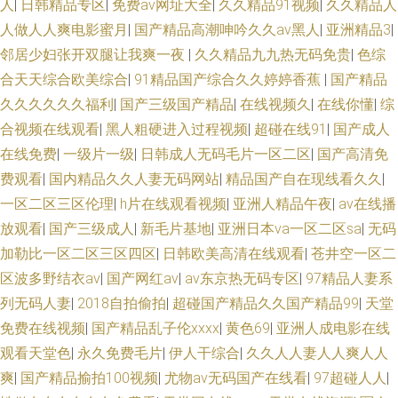
人
|
日韩精品专区
|
免费av网址大全
|
久久精品91视频
|
久久精品人
人做人人爽电影蜜月
|
国产精品高潮呻吟久久av黑人
|
亚洲精品3
|
邻居少妇张开双腿让我爽一夜
|
久久精品九九热无码免贵
|
色综
合天天综合欧美综合
|
91精品国产综合久久婷婷香蕉
|
国产精品
久久久久久久福利
|
国产三级国产精品
|
在线视频久
|
在线你懂
|
综
合视频在线观看
|
黑人粗硬进入过程视频
|
超碰在线91
|
国产成人
在线免费
|
一级片一级
|
日韩成人无码毛片一区二区
|
国产高清免
费观看
|
国内精品久久人妻无码网站
|
精品国产自在现线看久久
|
一区二区三区伦理
|
h片在线观看视频
|
亚洲人精品午夜
|
av在线播
放观看
|
国产三级成人
|
新毛片基地
|
亚洲日本va一区二区sa
|
无码
加勒比一区二区三区四区
|
日韩欧美高清在线观看
|
苍井空一区二
区波多野结衣av
|
国产网红av
|
av东京热无码专区
|
97精品人妻系
列无码人妻
|
2018自拍偷拍
|
超碰国产精品久久国产精品99
|
天堂
免费在线视频
|
国产精品乱子伦xxxx
|
黄色69
|
亚洲人成电影在线
观看天堂色
|
永久免费毛片
|
伊人干综合
|
久久人人妻人人爽人人
爽
|
国产精品揄拍100视频
|
尤物av无码国产在线看
|
97超碰人人
|