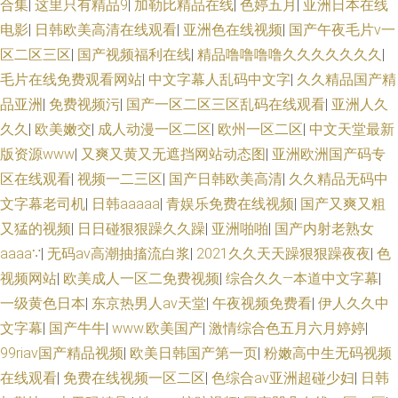
合集
|
这里只有精品9
|
加勒比精品在线
|
色婷五月
|
亚洲日本在线
电影
|
日韩欧美高清在线观看
|
亚洲色在线视频
|
国产午夜毛片v一
区二区三区
|
国产视频福利在线
|
精品噜噜噜噜久久久久久久久
|
毛片在线免费观看网站
|
中文字幕人乱码中文字
|
久久精品国产精
品亚洲
|
免费视频污
|
国产一区二区三区乱码在线观看
|
亚洲人久
久久
|
欧美嫩交
|
成人动漫一区二区
|
欧州一区二区
|
中文天堂最新
版资源www
|
又爽又黄又无遮挡网站动态图
|
亚洲欧洲国产码专
区在线观看
|
视频一二三区
|
国产日韩欧美高清
|
久久精品无码中
文字幕老司机
|
日韩aaaaa
|
青娱乐免费在线视频
|
国产又爽又粗
又猛的视频
|
日日碰狠狠躁久久躁
|
亚洲啪啪
|
国产内射老熟女
aaaa∵
|
无码av高潮抽搐流白浆
|
2021久久天天躁狠狠躁夜夜
|
色
视频网站
|
欧美成人一区二免费视频
|
综合久久—本道中文字幕
|
一级黄色日本
|
东京热男人av天堂
|
午夜视频免费看
|
伊人久久中
文字幕
|
国产牛牛
|
www.欧美国产
|
激情综合色五月六月婷婷
|
99riav国产精品视频
|
欧美日韩国产第一页
|
粉嫩高中生无码视频
在线观看
|
免费在线视频一区二区
|
色综合av亚洲超碰少妇
|
日韩